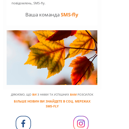
ВІТАЄМО,
ДОРОГІ КОРИСТ
СЕРВІСУ
SMS-FLY
!
На порозі осінь, позаду літо, але ми пе
встигли відпочити, набратися сил та гот
прохолоді й активному життю міста. Ос
особливо її початок, для багатьох пов'я
Днем знань 1 вересня, звичайно, у пе
для школярів. Але всі ми причетні до ць
бо шкільне життя було в кожного.
Вітаємо вас і бажаємо пізнавати світ і р