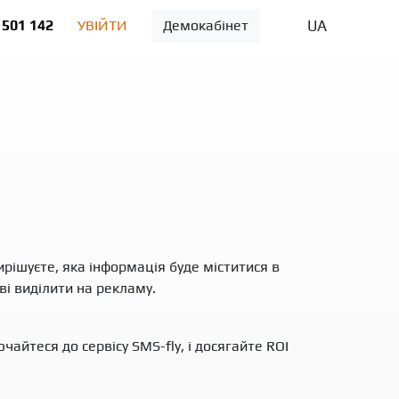
UA
 501 142
УВІЙТИ
Демокабінет
вирішуєте, яка інформація буде міститися в
ві виділити на рекламу.
чайтеся до сервісу SMS-fly, і досягайте ROI