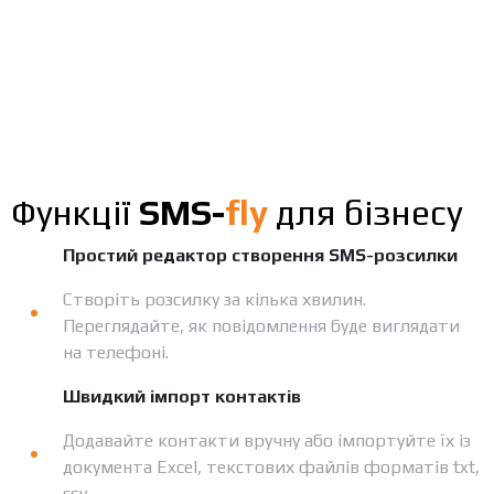
Функції
SMS-
fly
для бізнесу
Простий редактор створення SMS-розсилки
Створіть розсилку за кілька хвилин.
Переглядайте, як повідомлення буде виглядати
на телефоні.
Швидкий імпорт контактів
Додавайте контакти вручну або імпортуйте їх із
документа Excel, текстових файлів форматів txt,
csv.