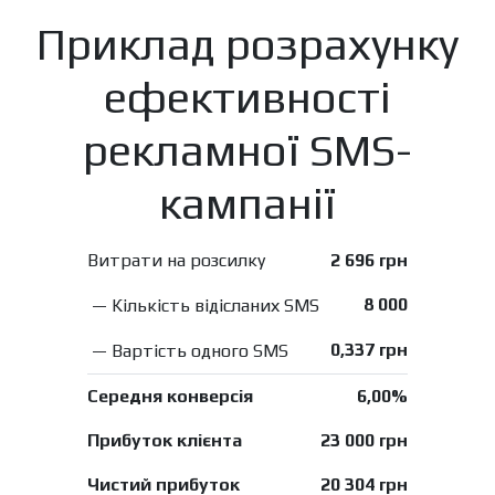
Приклад розрахунку
ефективності
рекламної SMS-
кампанії
Витрати на розсилку
2 696 грн
8 000
— Кількість відісланих SMS
0,337 грн
— Вартість одного SMS
Середня конверсія
6,00%
Прибуток клієнта
23 000 грн
Чистий прибуток
20 304 грн