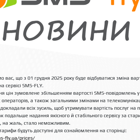
о вас, що з 01 грудня 2025 року буде відбуватися зміна вар
на сервісі SMS-FLY.
я цін зумовлене збільшенням вартості SMS-повідомлень у
 операторів, а також загальними змінами на телекомуніка
 докладали всіх зусиль, щоб утримувати вартість послуг на
нак подальше надання якісного й стабільного сервісу за ста
 на жаль, стало неможливим.
тарифи будуть доступні для ознайомлення на сторінці:
s-fly.ua/prices/