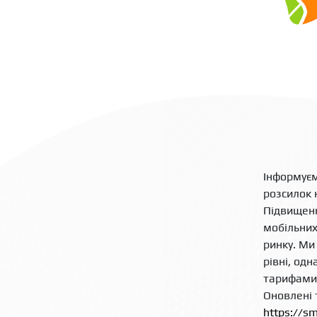
Інформуєм
розсилок 
Підвищенн
мобільних
ринку. Ми
рівні, од
тарифами,
Оновлені 
https://sm