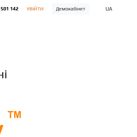
UA
 501 142
УВІЙТИ
Демокабінет
ні