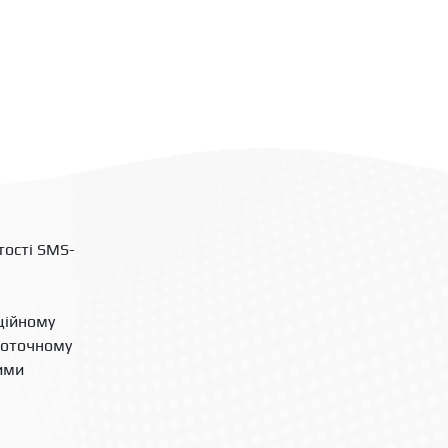
тості SMS-
ційному
 поточному
рими