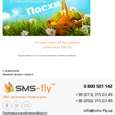
Дорогие Пользоват
SMS-fly
, мы поздрав
Светлым Праздник
0 800 501 142
Пусть понимание, любовь и согласие никогда не покидают Ва
+38 (073) 315 03 49
дома. Когда в доме покой и гармония, тогда и вокруг все ладит
SMS-розсилка точно в ціль
без труда.
+38 (050) 315 03 49
info@sms-fly.ua
Мы все разные по убеждениям и вере, но свет, мир, благ
Політика конфіденційності