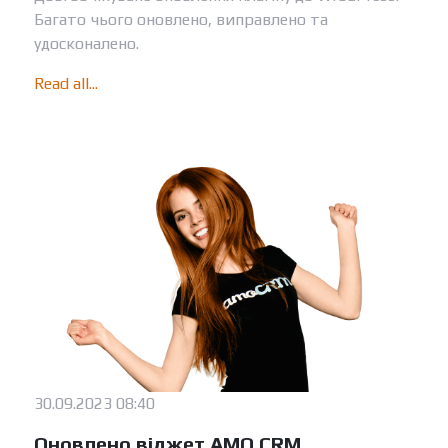
Багато чього оновлено, виправлено та
удосконалено.
Read all...
30.09.2023 08:40
Оновлено віджет AMO CRM